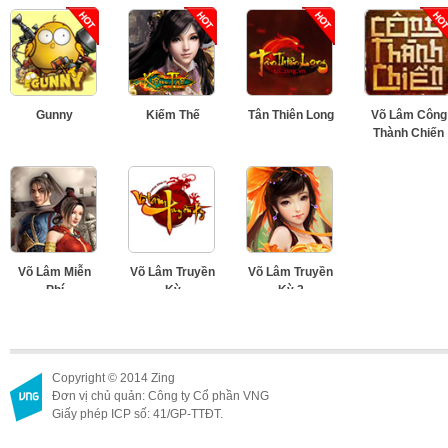
Gunny
Kiếm Thế
Tân Thiên Long
Võ Lâm Công
Thành Chiến
Võ Lâm Miễn
Võ Lâm Truyền
Võ Lâm Truyền
Phí
Kỳ
Kỳ 2
Copyright © 2014 Zing
Đơn vị chủ quản: Công ty Cổ phần VNG
Giấy phép ICP số: 41/GP-TTĐT.